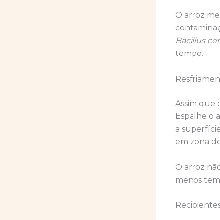
O arroz me
contaminaç
Bacillus ce
tempo.
Resfriamen
Assim que o
Espalhe o 
a superfíci
em zona de 
O arroz nã
menos temp
Recipiente