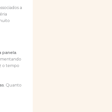
ssociados a
éria
muito
a panela
.
 aumentando
uz o tempo
as
. Quanto