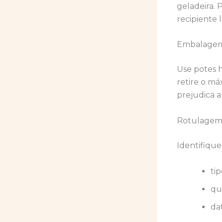
geladeira.
recipiente 
Embalage
Use potes h
retire o má
prejudica a
Rotulage
Identifiqu
ti
qu
da