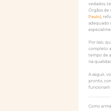
vedados, t
Órgãos de v
Paulo)
, re
adequado sã
especialme
Por isso, q
completo:
tempo de a
na qualidad
A seguir, 
pronto, com
funcionam n
Como armaz