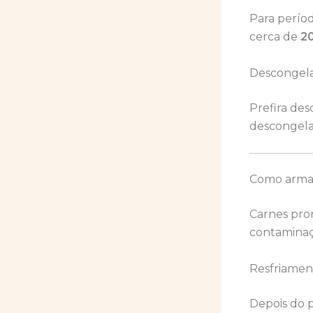
Para períod
cerca de
2
Descongel
Prefira des
descongel
Como armaz
Carnes pron
contamina
Resfriamen
Depois do 