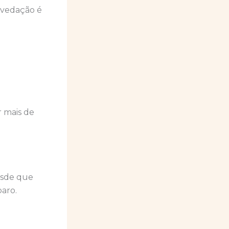
A vedação é
r mais de
esde que
paro.