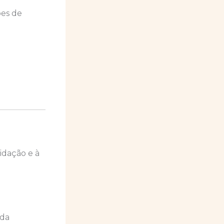
ões de
idação e à
 da