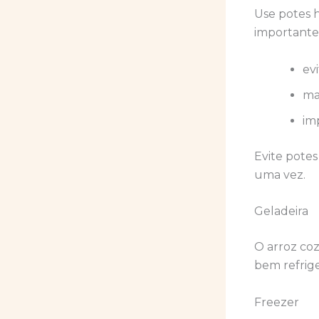
Use potes h
importante
ev
ma
im
Evite potes
uma vez.
Geladeira
O arroz co
bem refrige
Freezer