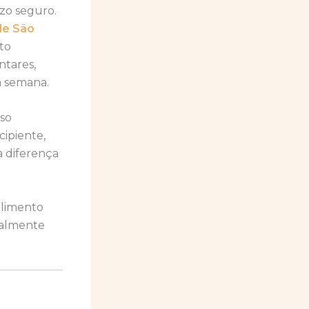
zo seguro.
de São
to
ntares,
a semana.
sso
cipiente,
 diferença
alimento
realmente