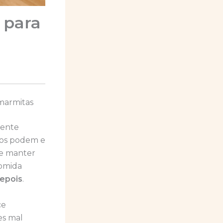
 para
marmitas
mente
idos podem e
 e manter
comida
epois
.
ce
es mal