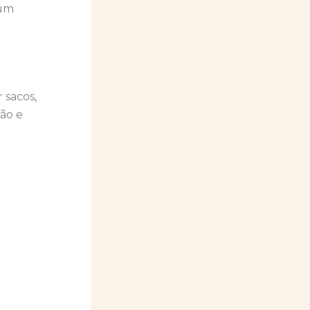
 um
 sacos,
ção e