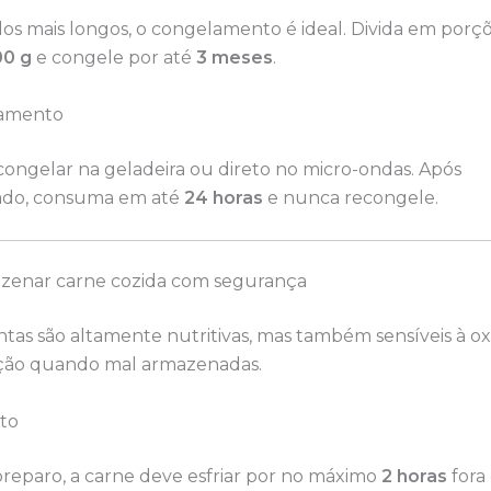
os mais longos, o congelamento é ideal. Divida em porç
00 g
e congele por até
3 meses
.
amento
congelar na geladeira ou direto no micro-ondas. Após
ado, consuma em até
24 horas
e nunca recongele.
enar carne cozida com segurança
tas são altamente nutritivas, mas também sensíveis à ox
ção quando mal armazenadas.
to
preparo, a carne deve esfriar por no máximo
2 horas
fora