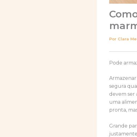
Como
marm
Por
Clara M
Pode armaz
Armazenar 
segura quan
devem ser a
uma alimen
pronta, ma
Grande par
justamente