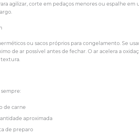
 Para agilizar, corte em pedaços menores ou espalhe em
largo.
m
erméticos ou sacos próprios para congelamento. Se usar
ximo de ar possível antes de fechar. O ar acelera a oxida
 textura.
m
e sempre:
po de carne
antidade aproximada
ta de preparo