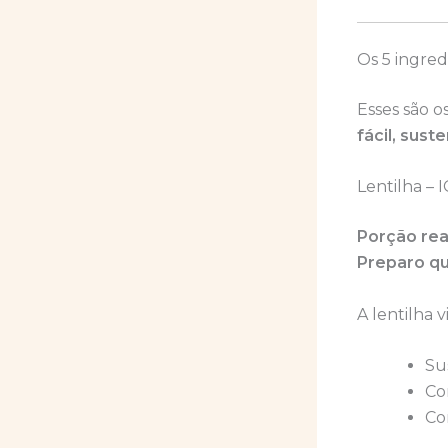
Os 5 ingre
Esses são 
fácil, sus
Lentilha – 
Porção rea
Preparo qu
A lentilha 
Su
Co
Co