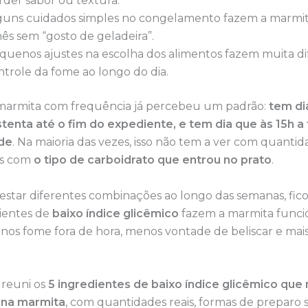
rder sabor ou textura.
guns cuidados simples no congelamento fazem a marmit
mês sem “gosto de geladeira”.
quenos ajustes na escolha dos alimentos fazem muita d
ntrole da fome ao longo do dia.
armita com frequência já percebeu um padrão:
tem di
tenta até o fim do expediente, e tem dia que às 15h 
de
. Na maioria das vezes, isso não tem a ver com quanti
as com
o tipo de carboidrato que entrou no prato
.
estar diferentes combinações ao longo das semanas, fico
ientes de
baixo índice glicêmico
fazem a marmita funci
nos fome fora de hora, menos vontade de beliscar e mai
 reuni os
5 ingredientes de baixo índice glicêmico que
 na marmita
, com quantidades reais, formas de preparo 