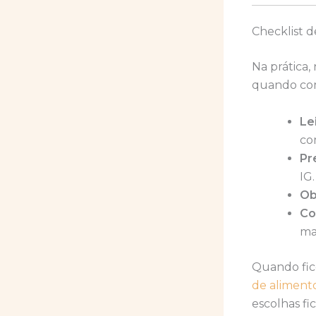
Checklist d
Na prática,
quando com
Le
co
Pr
IG.
Ob
Co
ma
Quando fico
de aliment
escolhas f