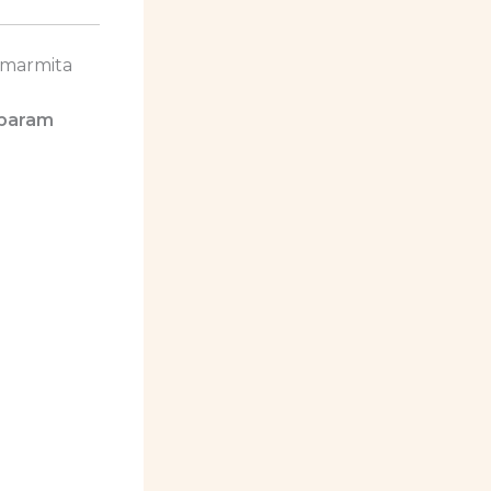
 marmita
param