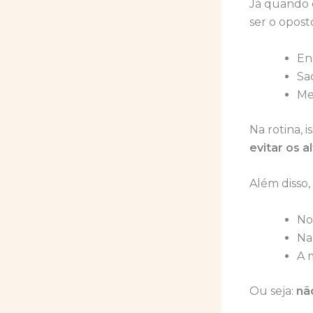
Já quando 
ser o opost
En
Sa
Me
Na rotina, 
evitar os a
Além disso,
No
Na
A 
Ou seja:
nã