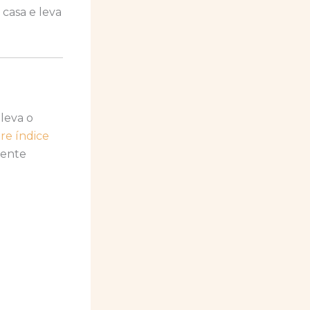
casa e leva
leva o
re índice
sente