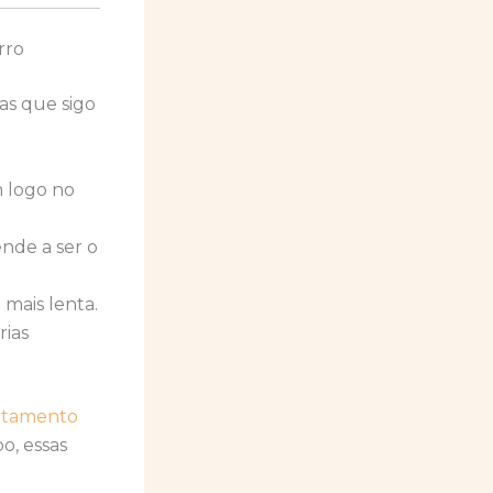
rro
ras que sigo
m logo no
nde a ser o
 mais lenta.
rias
ntamento
o, essas