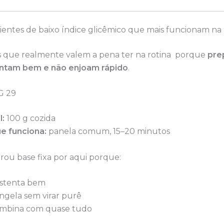
dientes de baixo índice glicêmico que mais funcionam na
os que realmente valem a pena ter na rotina porque
pre
tentam bem e não enjoam rápido
.
IG 29
l:
100 g cozida
e funciona:
panela comum, 15–20 minutos
virou base fixa por aqui porque:
stenta bem
ngela sem virar purê
mbina com quase tudo