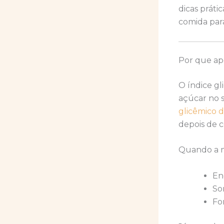
dicas prát
comida para
Por que ap
O índice gl
açúcar no 
glicêmico 
depois de 
Quando a m
En
So
Fo