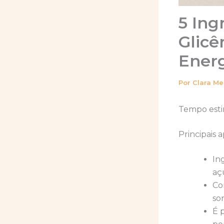
5 Ing
Glicê
Energ
Por
Clara M
Tempo esti
Principais 
In
aç
Co
so
É 