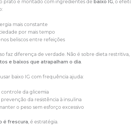
o prato é montado com ingredientes de
baixo IG
, o efe
o:
ergia mais constante
ciedade por mais tempo
nos beliscos entre refeições
isso faz diferença de verdade. Não é sobre dieta restritiva
ltos e baixos que atrapalham o dia
.
 usar baixo IG com frequência ajuda:
 controle da glicemia
 prevenção da resistência à insulina
manter o peso sem esforço excessivo
o é frescura
, é estratégia.