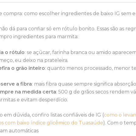
e compra: como escolher ingredientes de baixo IG sem e
 não dá para confiar só em rótulo bonito. Essas são as reg
pro ingredientes para marmita:
ia o rótulo
: se açúcar, farinha branca ou amido aparece
meço, eu deixo na prateleira.
efira o grão inteiro
: quanto menos processado, menor te
serve a fibra
: mais fibra quase sempre significa absorção
mpre na medida certa
: 500 g de grãos secos rendem vá
rmitas e evitam desperdício.
 em dúvida, confiro listas confiáveis de IG (
como o leva
os com baixo índice glicêmico do Tuasaúde
). Com o temp
icam automáticas