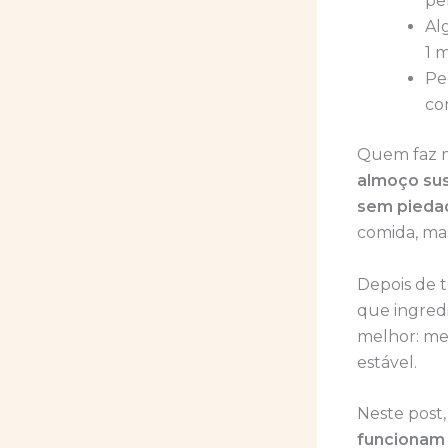
pe
Al
1 
Pe
co
Quem faz m
almoço sus
sem pieda
comida, m
Depois de t
que ingred
melhor: me
estável.
Neste post,
funcionam