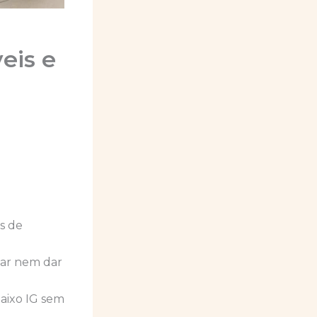
eis e
os de
sar nem dar
baixo IG sem