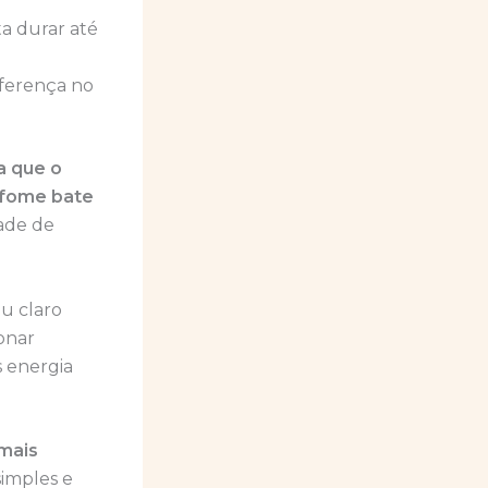
a durar até
iferença no
a que o
a fome bate
dade de
u claro
onar
s energia
 mais
simples e