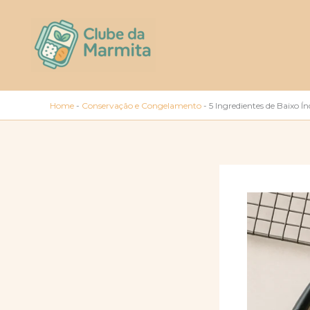
Ir
para
o
conteúdo
Home
-
Conservação e Congelamento
-
5 Ingredientes de Baixo 