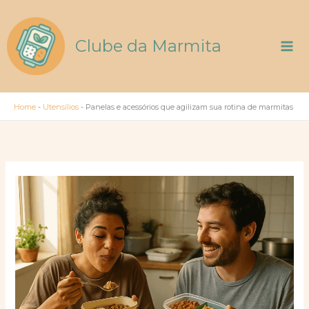
Ir
para
o
Clube da Marmita
conteúdo
Home
-
Utensílios
-
Panelas e acessórios que agilizam sua rotina de marmitas