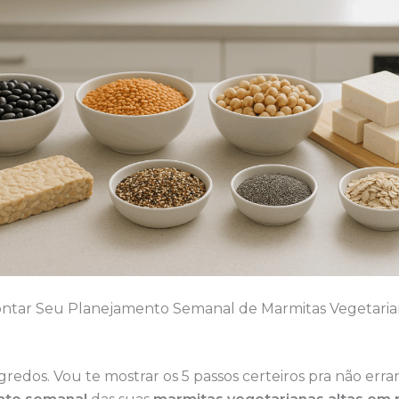
ntar Seu Planejamento Semanal de Marmitas Vegetaria
redos. Vou te mostrar os 5 passos certeiros pra não erra