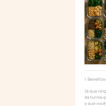
1. Benefíc
Já que nin
da turma q
o que você