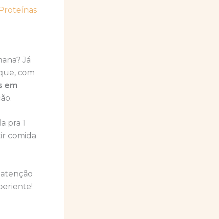
Proteínas
mana? Já
 que, com
as em
ção.
a pra 1
ir comida
a atenção
periente!