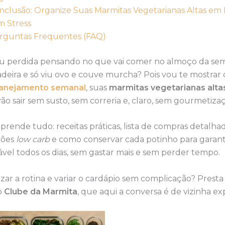
nclusão: Organize Suas Marmitas Vegetarianas Altas em 
m Stress
rguntas Frequentes (FAQ)
cou perdida pensando no que vai comer no almoço da se
adeira e só viu ovo e couve murcha? Pois vou te mostrar
lanejamento semanal
, suas
marmitas vegetarianas alt
ão sair sem susto, sem correria e, claro, sem gourmetiza
prende tudo: receitas práticas, lista de compras detalhad
ções
low carb
e como conservar cada potinho para garant
vel todos os dias, sem gastar mais e sem perder tempo.
zar a rotina e variar o cardápio sem complicação? Prest
o
Clube da Marmita
, que aqui a conversa é de vizinha ex