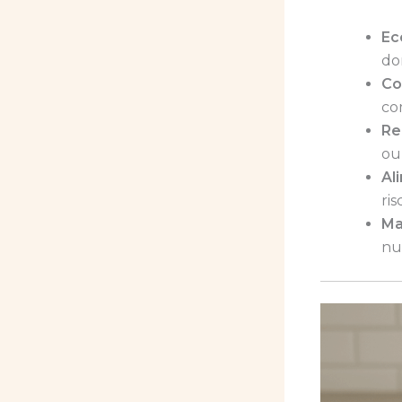
Ec
do
Co
co
Re
ou
Al
ris
Ma
nu