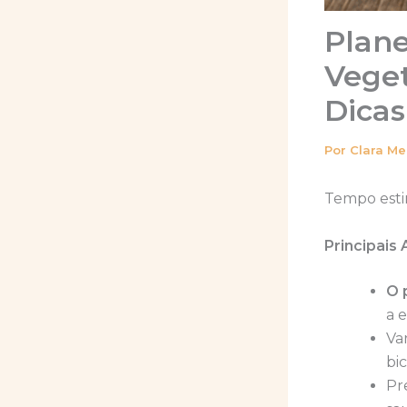
Plan
Veget
Dicas
Por
Clara M
Tempo esti
Principais
O 
a 
Va
bi
Pr