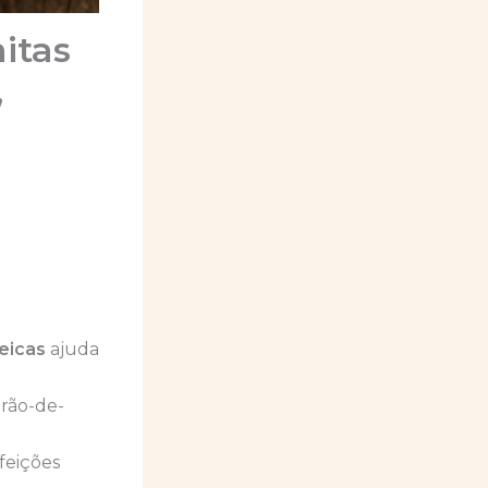
itas
,
eicas
ajuda
grão-de-
feições