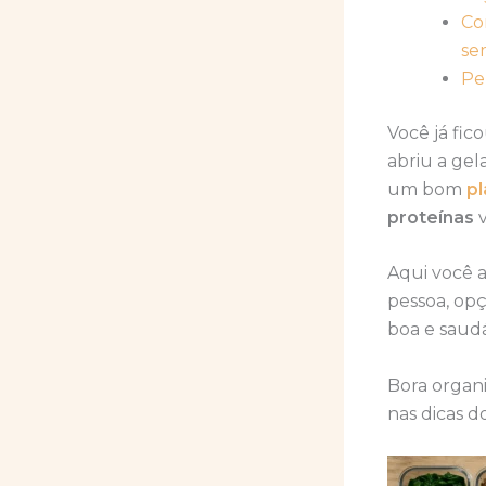
Co
se
Pe
Você já fi
abriu a gel
um bom
p
proteínas
v
Aqui você a
pessoa, op
boa e saudá
Bora organi
nas dicas d