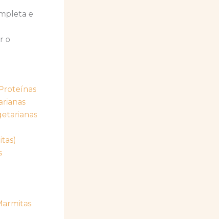
ompleta e
r o
Proteínas
arianas
etarianas
tas)
s
Marmitas