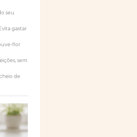
o seu
Evita gastar
ouve-flor
feições, sem
 cheio de