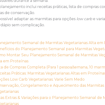
udáveis durante a semana.
planejamento inclui receitas práticas, lista de compras c
cas de conservação.
possível adaptar as marmitas para opções
low carb
e varia
rdápio sem complicação.
anejamento Semanal de Marmitas Vegetarianas Alta em 
nefícios do Planejamento Semanal para Marmitas Veget
mo Montar Seu Planejamento Semanal de Marmitas Veg
ta em Proteínas
sta de Compras Completa (Para 1 pessoa/semana, 10 marmi
ceitas Práticas: Marmitas Vegetarianas Altas em Proteína
ções Low Carb Vegetarianas: Varie Sem Medo
nservação, Congelamento e Aquecimento das Marmitas
getarianas
cas Extras & Variações para o Planejamento Semanal de 
getarianas