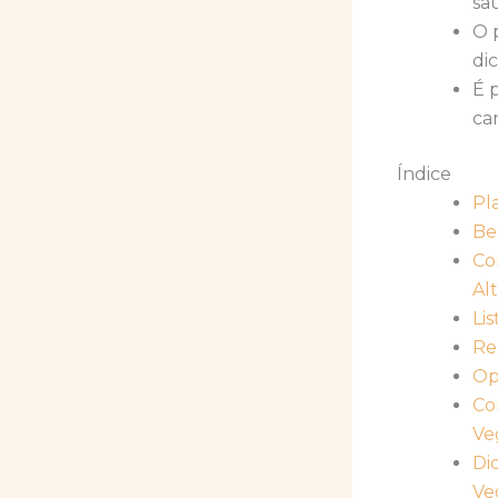
sa
O 
di
É 
ca
Índice
Pl
Be
Co
Al
Li
Re
Op
Co
Ve
Di
Ve