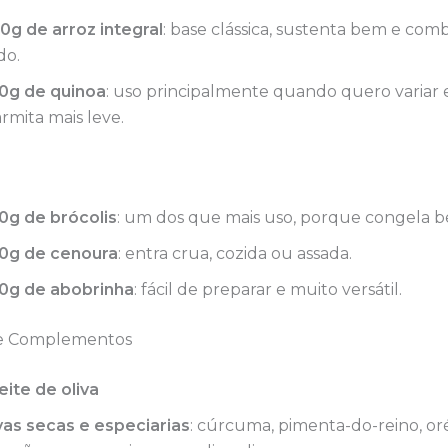
0g de arroz integral
: base clássica, sustenta bem e com
do.
0g de quinoa
: uso principalmente quando quero variar e
rmita mais leve.
0g de brócolis
: um dos que mais uso, porque congela 
0g de cenoura
: entra crua, cozida ou assada.
0g de abobrinha
: fácil de preparar e muito versátil.
e Complementos
eite de oliva
vas secas e especiarias
: cúrcuma, pimenta-do-reino, o