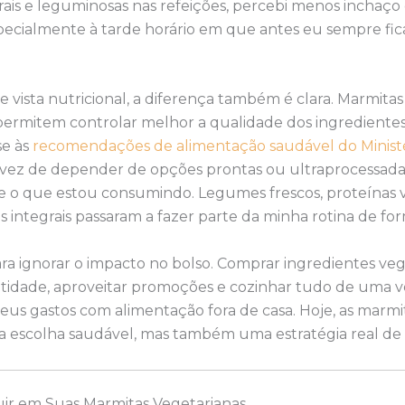
rais e leguminosas nas refeições, percebi menos inchaço 
specialmente à tarde horário em que antes eu sempre fic
 vista nutricional, a diferença também é clara. Marmita
ermitem controlar melhor a qualidade dos ingredientes
se às
recomendações de alimentação saudável do Ministé
 vez de depender de opções prontas ou ultraprocessadas
 o que estou consumindo. Legumes frescos, proteínas v
s integrais passaram a fazer parte da minha rotina de for
ra ignorar o impacto no bolso. Comprar ingredientes ve
tidade, aproveitar promoções e cozinhar tudo de uma v
us gastos com alimentação fora de casa. Hoje, as marmi
 escolha saudável, mas também uma estratégia real de
uir em Suas Marmitas Vegetarianas