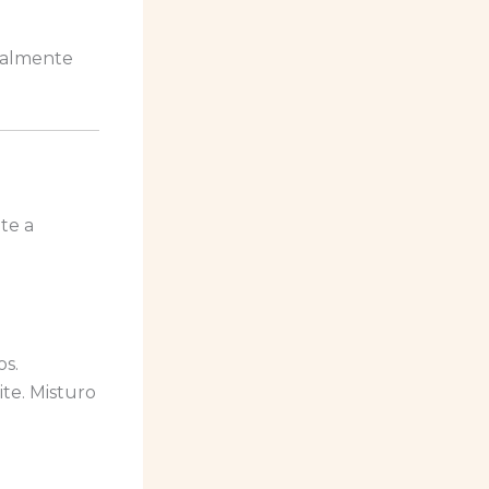
ealmente
te a
os.
te. Misturo