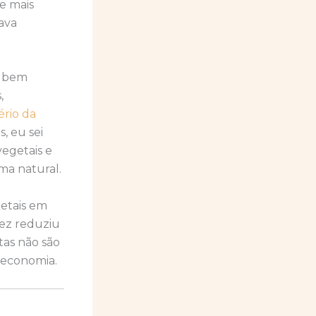
e mais
ava
s bem
,
rio da
, eu sei
egetais e
ma natural.
getais em
ez reduziu
tas não são
 economia.