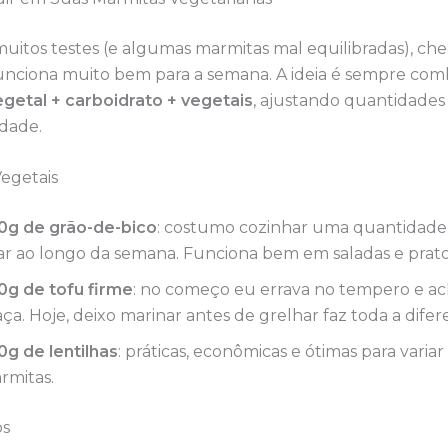
uitos testes (e algumas marmitas mal equilibradas), ch
unciona muito bem para a semana. A ideia é sempre com
egetal + carboidrato + vegetais
, ajustando quantidade
idade.
Vegetais
0g de grão-de-bico
: costumo cozinhar uma quantidade
ar ao longo da semana. Funciona bem em saladas e prat
0g de tofu firme
: no começo eu errava no tempero e a
aça. Hoje, deixo marinar antes de grelhar faz toda a difer
0g de lentilhas
: práticas, econômicas e ótimas para variar
rmitas.
os