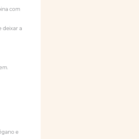
bina com
 deixar a
bem.
régano e