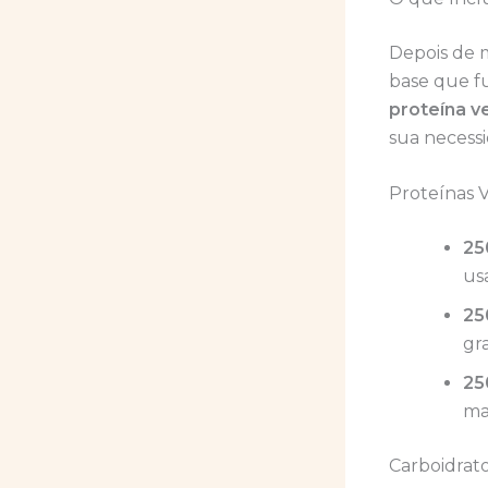
Depois de m
base que f
proteína v
sua necess
Proteínas 
25
us
25
gr
25
ma
Carboidrat