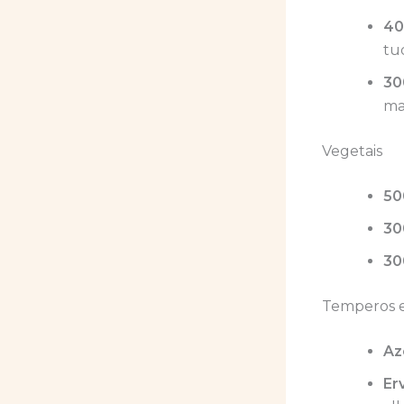
40
tu
30
ma
Vegetais
50
30
30
Temperos 
Az
Er