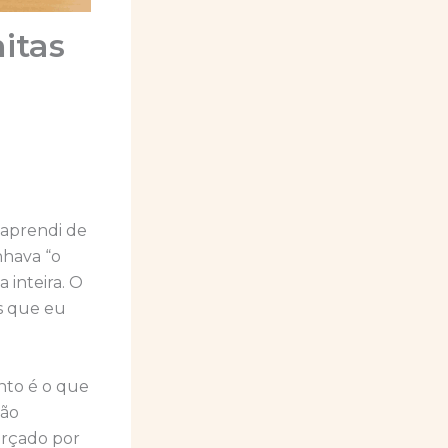
itas
 aprendi de
nhava “o
 inteira. O
s que eu
nto é o que
ção
orçado por