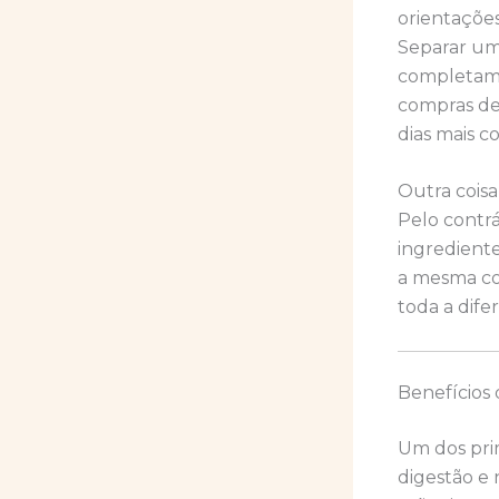
orientaçõe
Separar um
completame
compras de
dias mais co
Outra coisa
Pelo contrá
ingrediente
a mesma coi
toda a dife
Benefícios
Um dos prim
digestão e 