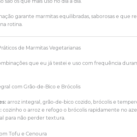
o são os que mais uso no dia a dia.
nação garante marmitas equilibradas, saborosas e que r
a rotina.
ráticos de Marmitas Vegetarianas
ombinações que eu já testei e uso com frequência duran
tegral com Grão-de-Bico e Brócolis
es:
arroz integral, grão-de-bico cozido, brócolis e temper
:
cozinho o arroz e refogo o brócolis rapidamente no azei
al para não perder textura.
com Tofu e Cenoura