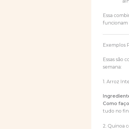
alh
Essa combi
funcionam n
Exemplos P
Essas são c
semana:
1. Arroz In
Ingredient
Como faço
tudo no fin
2. Quinoa 