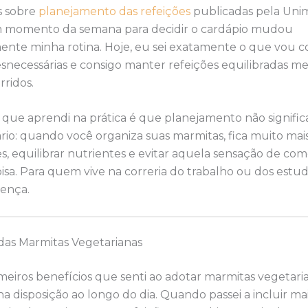
s sobre
planejamento das refeições
publicadas pela Uni
 momento da semana para decidir o cardápio mudou
nte minha rotina. Hoje, eu sei exatamente o que vou co
snecessárias e consigo manter refeições equilibradas m
rridos.
 que aprendi na prática é que planejamento não significa
rio: quando você organiza suas marmitas, fica muito mais 
s, equilibrar nutrientes e evitar aquela sensação de co
sa. Para quem vive na correria do trabalho ou dos estudo
rença.
 das Marmitas Vegetarianas
eiros benefícios que senti ao adotar marmitas vegetaria
na disposição ao longo do dia. Quando passei a incluir ma