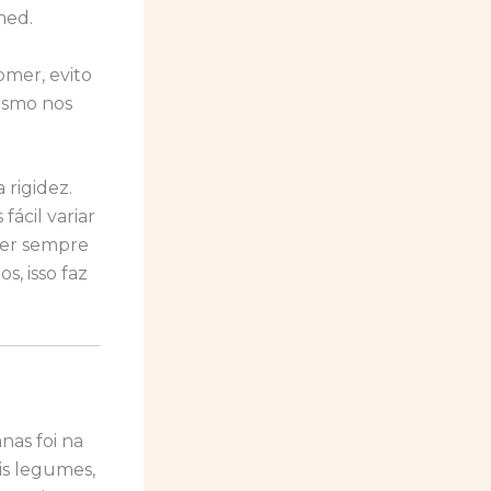
med.
mer, evito
esmo nos
 rigidez.
fácil variar
mer sempre
s, isso faz
nas foi na
is legumes,