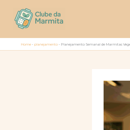
Ir
para
o
conteúdo
Home
-
planejamento
-
Planejamento Semanal de Marmitas Veget