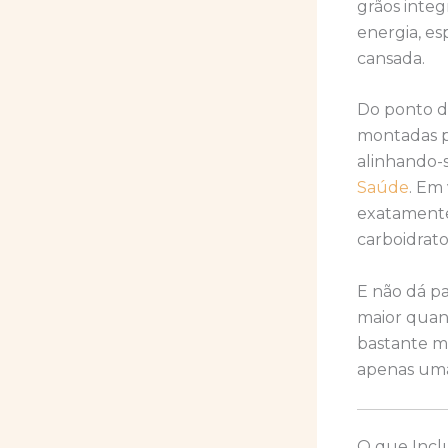
grãos integ
energia, e
cansada.
Do ponto de
montadas p
alinhando-
Saúde
. Em
exatamente
carboidrato
E não dá pa
maior quan
bastante me
apenas uma
O que Incl