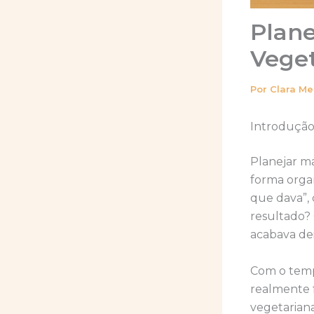
Plan
Veget
Por
Clara M
Introdução
Planejar m
forma orga
que dava”, 
resultado?
acabava de
Com o temp
realmente 
vegetarian