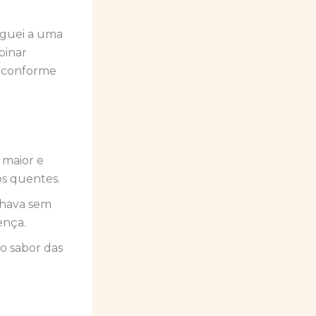
eguei a uma
binar
s conforme
 maior e
os quentes.
chava sem
ença.
 o sabor das